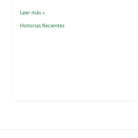
Estamos
Clasificación
Leer más »
Comiendo
de
Historias Recientes
Realmente?
Armas
en
España