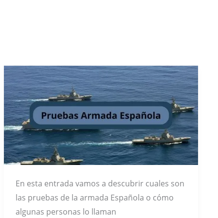
En esta entrada vamos a descubrir cuales son
las pruebas de la armada Española o cómo
algunas personas lo llaman