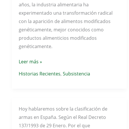
años, la industria alimentaria ha
experimentado una transformación radical
con la aparición de alimentos modificados
genéticamente, mejor conocidos como
productos alimenticios modificados
genéticamente.
Productos
Leer más »
Alimenticios
Historias Recientes
,
Subsistencia
Modificados
Genéticamente
en
España
Hoy hablaremos sobre la clasificación de
y
armas en España. Según el Real Decreto
Europa
137/1993 de 29 Enero. Por el que
¿Qué