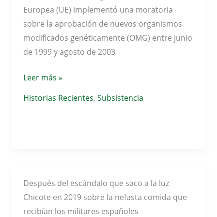
Europea (UE) implementó una moratoria
sobre la aprobación de nuevos organismos
modificados genéticamente (OMG) entre junio
de 1999 y agosto de 2003
Transgénicos
Leer más »
en
Historias Recientes
,
Subsistencia
España
y
Europa
(GMO
/
OMG)
Después del escándalo que saco a la luz
Chicote en 2019 sobre la nefasta comida que
recibían los militares españoles