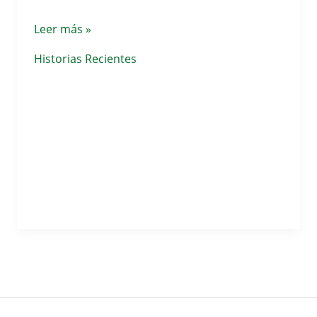
Nuevas
Leer más »
raciones
Historias Recientes
militares
españolas