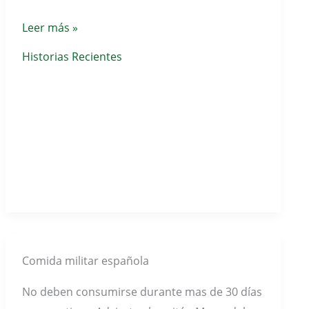
Las
Leer más »
pruebas
Historias Recientes
de
la
armada
Española
Comida militar española
No deben consumirse durante mas de 30 días