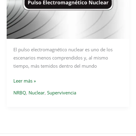
cambió
todo
El pulso electromagnético nuclear es uno de los
escenarios menos comprendidos y, al mismo
tiempo, más temidos dentro del mundo
Pulso
Leer más »
ePulso
NRBQ
,
Nuclear
,
Supervivencia
Electromagnético
Nuclear
–
Qué
es