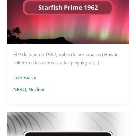
El 9 de julio de 1962, miles de personas en Hawái
salieron a las azoteas, a las playas y a […]
Starfish
Leer más »
Prime
NRBQ
,
Nuclear
1962
–
La
explosión
nuclear
que